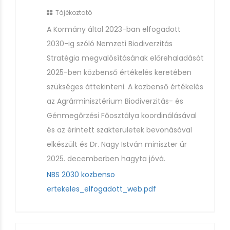
Tájékoztató
A Kormány által 2023-ban elfogadott
2030-ig szóló Nemzeti Biodiverzitás
Stratégia megvalósításának előrehaladását
2025-ben közbenső értékelés keretében
szükséges áttekinteni. A közbenső értékelés
az Agrárminisztérium Biodiverzitás- és
Génmegőrzési Főosztálya koordinálásával
és az érintett szakterületek bevonásával
elkészült és Dr. Nagy István miniszter úr
2025. decemberben hagyta jóvá.
NBS 2030 kozbenso
ertekeles_elfogadott_web.pdf