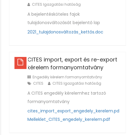
CITES Igazgatási hatóság
A bejelentésköteles fajok
tulajdonosváltozását bejelentő lap
2021_tulajdonosváltozás_kettős.doc
CITES import, export és re-export
kérelem formanyomtatvány
Engedély kérelem formanyomtatvány
CITES
CITES Igazgatási hatóság
A CITES engedély kérelemhez tartozó
formanyomtatvány
cites_import_export_engedely_kerelem.pdf
Melleklet_CITES_engedely_kerelem.pdf