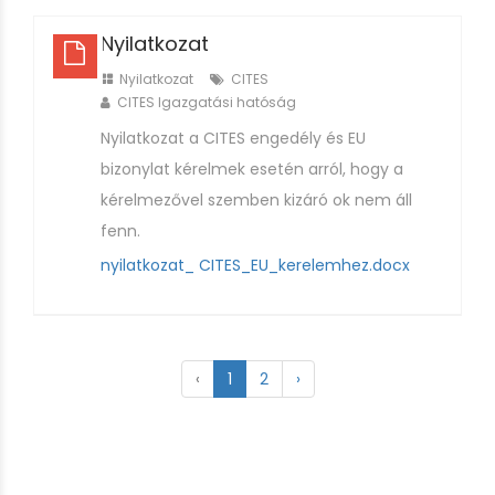
Nyilatkozat
Nyilatkozat
CITES
CITES Igazgatási hatóság
Nyilatkozat a CITES engedély és EU
bizonylat kérelmek esetén arról, hogy a
kérelmezővel szemben kizáró ok nem áll
fenn.
nyilatkozat_ CITES_EU_kerelemhez.docx
‹
1
2
›