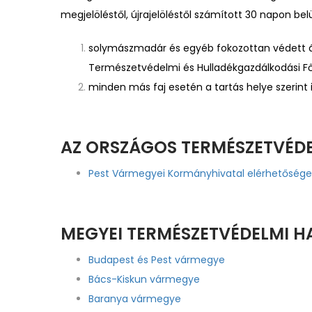
megjelöléstől, újrajelöléstől számított 30 napon bel
solymászmadár és egyéb fokozottan védett ál
Természetvédelmi és Hulladékgazdálkodási F
minden más faj esetén a tartás helye szerint 
AZ ORSZÁGOS TERMÉSZETVÉD
Pest Vármegyei Kormányhivatal elérhetősége
MEGYEI TERMÉSZETVÉDELMI H
Budapest és Pest vármegye
Bács-Kiskun vármegye
Baranya vármegye