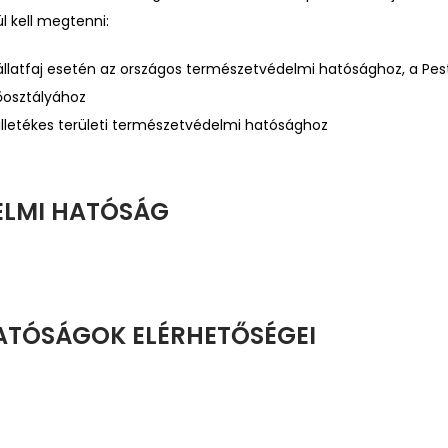
ül kell megtenni:
latfaj esetén az országos természetvédelmi hatósághoz, a Pes
őosztályához
illetékes területi természetvédelmi hatósághoz
ELMI HATÓSÁG
ATÓSÁGOK ELÉRHETŐSÉGEI