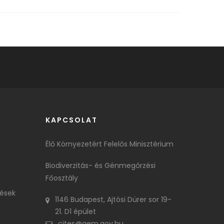
KAPCSOLAT
Élő Környezetért Felelős Minisztérium
Biodiverzitás- és Génmegőrzési
Főosztály
tések
1146 Budapest, Ajtósi Dürer sor 19-
21. D1 épület
cites@aem.gov.hu