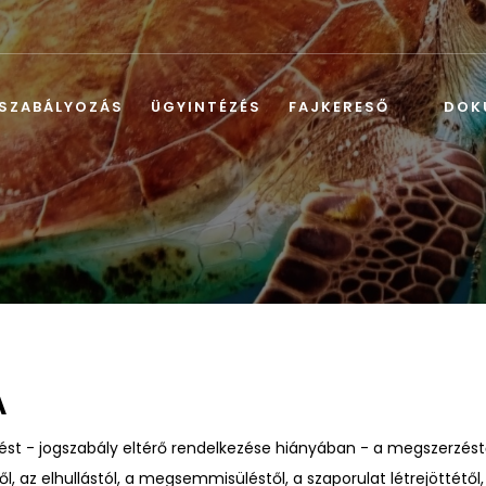
SZABÁLYOZÁS
ÜGYINTÉZÉS
FAJKERESŐ
DOK
A
t - jogszabály eltérő rendelkezése hiányában - a megszerzéstől
től, az elhullástól, a megsemmisüléstől, a szaporulat létrejöttétől,