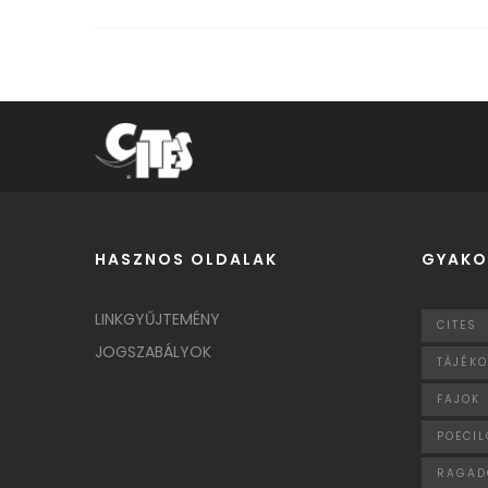
HASZNOS OLDALAK
GYAKO
LINKGYŰJTEMÉNY
CITES
JOGSZABÁLYOK
TÁJÉK
FAJOK
POECIL
RAGAD