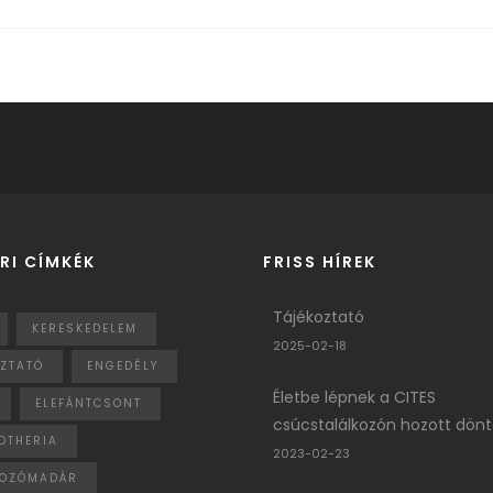
RI CÍMKÉK
FRISS HÍREK
Tájékoztató
KERESKEDELEM
2025-02-18
OZTATÓ
ENGEDÉLY
Életbe lépnek a CITES
ELEFÁNTCSONT
csúcstalálkozón hozott dön
OTHERIA
2023-02-23
OZÓMADÁR